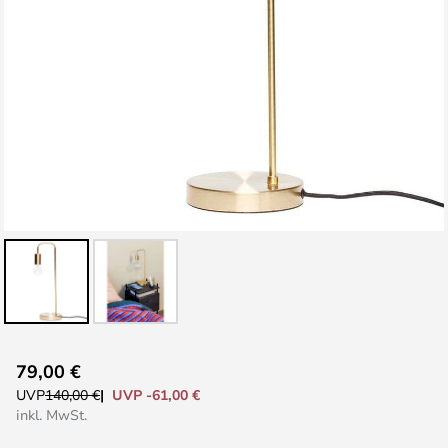
Zum
79,00 €
Anfang
UVP -61,00 €
UVP
140,00 €
der
inkl. MwSt.
Bildgalerie