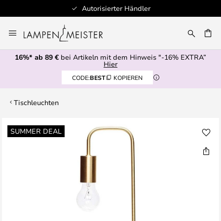
Autorisierter Händler
Zum
Inhalt
E
springen
16%* ab 89 €
bei Artikeln mit dem Hinweis "-16% EXTRA”
Hier
CODE:
BEST
KOPIEREN
Tischleuchten
Zum
SUMMER DEAL
Ende
der
Bildgalerie
springen