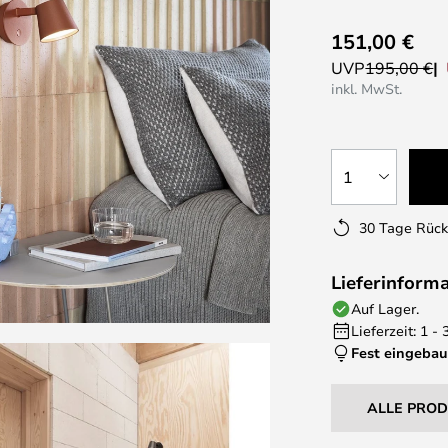
151,00 €
UVP
195,00 €
inkl. MwSt.
1
30 Tage Rüc
Lieferinform
Auf Lager.
Lieferzeit: 1 -
Fest eingebau
ALLE PRO