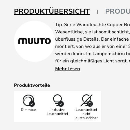
springen
PRODUKTÜBERSICHT
PRODU
Tip-Serie Wandleuchte Copper Bro
Wesentliche, sie ist somit schlich
überflüssige Details. Der einfach
montiert, von wo aus er von einer
werden kann. Im Lampenschirm befi
für ein gleichmäßiges Licht sorgt, 
die Leuchte platzieren. Die Lampe
Mehr lesen
Dimmfunktion, sodass Sie die Hell
können.
Produktvorteile
Die gesamte Tip-Serie besteht aus
Tischleuchte und einer Wandleucht
praktisches Licht am Schreibtisch
Dimmbar
Inklusive
Leuchtmittel
gemütliche Beleuchtung am Bett o
Leuchtmittel
nicht
austauschbar
Sessel, die Tip Leuchte findet übe
Leuchte auch in verschiedenen mo