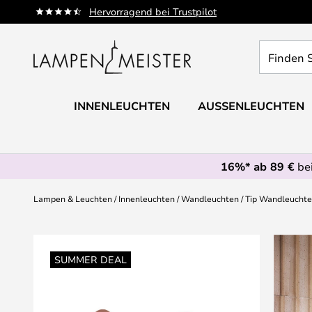
Zum
Hervorragend bei Trustpilot
Inhalt
springen
Finden
Sie
Ihre
Leuchte...
INNENLEUCHTEN
AUSSENLEUCHTEN
16%* ab 89 €
bei
Lampen & Leuchten
Innenleuchten
Wandleuchten
Tip Wandleuchte
Zum
Ende
SUMMER DEAL
der
Bildgalerie