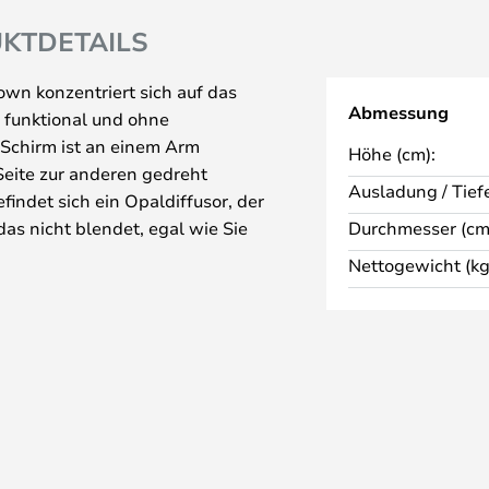
KTDETAILS
wn konzentriert sich auf das
Abmessung
t, funktional und ohne
e Schirm ist an einem Arm
Höhe (cm):
 Seite zur anderen gedreht
Ausladung / Tiefe
ndet sich ein Opaldiffusor, der
das nicht blendet, egal wie Sie
Durchmesser (cm
 verfügt auch über eine
Nettogewicht (kg
igkeit nach Bedarf anpassen
 einer Stehleuchte, einer
e. Egal, ob Ihnen ein
 oder an der Werkbank fehlt, eine
der ein gutes Leselicht am
rall Verwendung., wo Sie die
dernen Farbtönen finden.