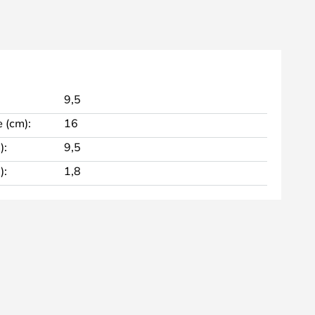
9,5
 (cm):
16
):
9,5
):
1,8