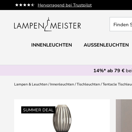
Zum
Hervorragend bei Trustpilot
Inhalt
springen
Finden
Sie
Ihre
Leuchte...
INNENLEUCHTEN
AUSSENLEUCHTEN
14%* ab 79 €
bei
Lampen & Leuchten
Innenleuchten
Tischleuchten
Tentacle Tischleu
Zum
Ende
SUMMER DEAL
der
Bildgalerie