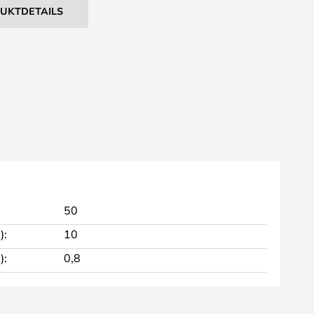
DUKTDETAILS
50
):
10
):
0,8