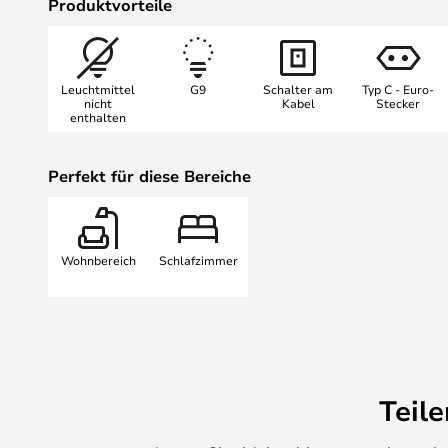
Produktvorteile
Sofagruppe, auf dem Nachttisch od
wo sie ebenso dekorativ wie funkti
Leuchtmittel
G9
Schalter am
Typ C - Euro-
nicht
Kabel
Stecker
enthalten
Perfekt für diese Bereiche
Wohnbereich
Schlafzimmer
Teil