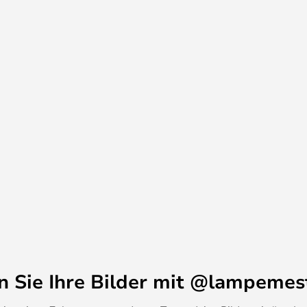
er über dem Esstisch platzieren,
onal ist.
en Sie Ihre Bilder mit @lampemes