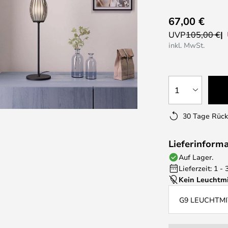
67,00 €
UVP
105,00 €
inkl. MwSt.
1
30 Tage Rüc
Lieferinform
Auf Lager.
Lieferzeit: 1 -
Kein Leuchtmi
G9 LEUCHTM