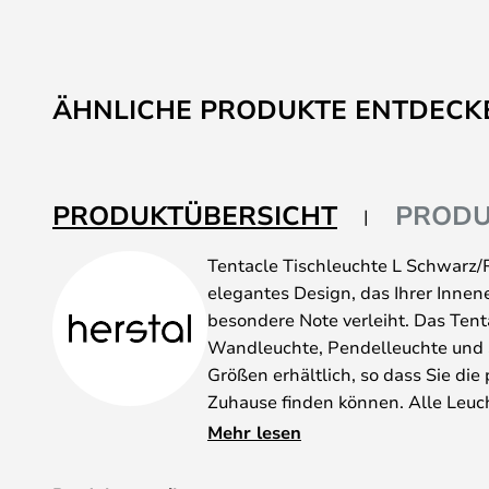
ÄHNLICHE PRODUKTE ENTDECK
PRODUKTÜBERSICHT
PRODU
Tentacle Tischleuchte L Schwarz/R
elegantes Design, das Ihrer Innene
besondere Note verleiht. Das Tenta
Wandleuchte, Pendelleuchte und 
Größen erhältlich, so dass Sie die
Zuhause finden können. Alle Leuch
durch ihren einzigartigen Schirm a
Mehr lesen
ästhetisch macht und einen schö
im Raum erzeugt. Sie können Ihre