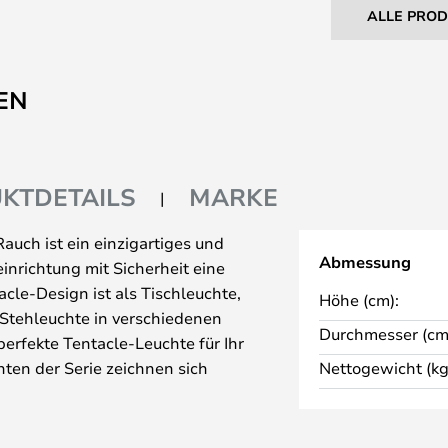
ALLE PRO
EN
KTDETAILS
MARKE
auch ist ein einzigartiges und
Abmessung
inrichtung mit Sicherheit eine
cle-Design ist als Tischleuchte,
Höhe (cm):
Stehleuchte in verschiedenen
Durchmesser (cm
 perfekte Tentacle-Leuchte für Ihr
ten der Serie zeichnen sich
Nettogewicht (kg
us, der die Leuchten äußerst
nen und angenehmen Lichteffekt
 Tentacle-Leuchte neben der