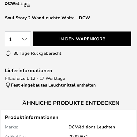
springen
Soul Story 2 Wandleuchte White - DCW
1
IN DEN WARENKORB
30 Tage Rückgaberecht
Lieferinformationen
Lieferzeit: 12 - 17 Werktage
Fest eingebautes Leuchtmittel
enthalten
ÄHNLICHE PRODUKTE ENTDECKEN
Produktinformationen
Marke:
DCWéditions Leuchten
Artikel Nr.:
70000871