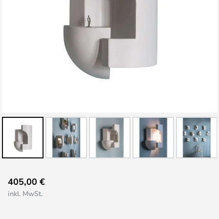
Zum
405,00 €
Anfang
inkl. MwSt.
der
Bildgalerie