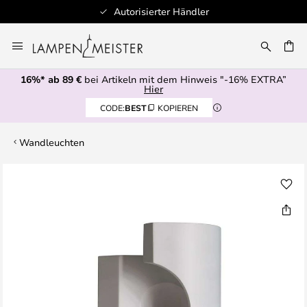
Autorisierter Händler
Zum
Inhalt
E
springen
16%* ab 89 €
bei Artikeln mit dem Hinweis "-16% EXTRA”
Hier
CODE:
BEST
KOPIEREN
Wandleuchten
Zum
Ende
der
Bildgalerie
springen