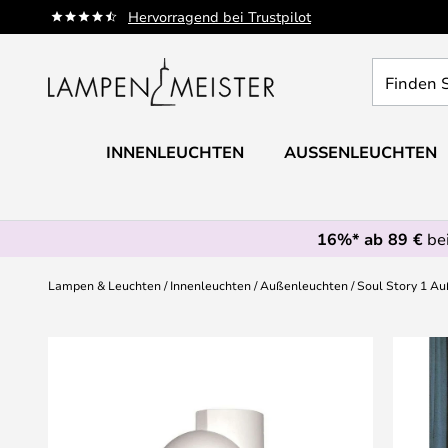
Zum
Hervorragend bei Trustpilot
Inhalt
springen
Finden
Sie
Ihre
Leuchte...
INNENLEUCHTEN
AUSSENLEUCHTEN
16%* ab 89 €
bei
Lampen & Leuchten
Innenleuchten
Außenleuchten
Soul Story 1 A
Zum
Ende
der
Bildgalerie