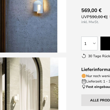
569,00 €
UVP
590,00 €
inkl. MwSt.
1
30 Tage Rüc
Lieferinform
Nur noch wenig
Lieferzeit: 1 -
Fest eingebau
ALLE PRO