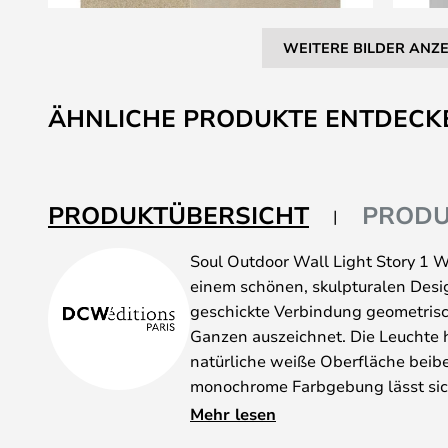
WEITERE BILDER ANZ
Zum
Anfang
ÄHNLICHE PRODUKTE ENTDECK
der
Bildgalerie
springen
PRODUKTÜBERSICHT
PRODU
Soul Outdoor Wall Light Story 1 W
einem schönen, skulpturalen Desig
geschickte Verbindung geometris
Ganzen auszeichnet. Die Leuchte h
natürliche weiße Oberfläche beibe
monochrome Farbgebung lässt sich 
verschiedene Umgebungen einfüge
Mehr lesen
Lampenkonstruktion steht das Leu