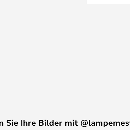
nehmes warmweißes Licht
e ist mit einer exklusiven
cht effektiv reflektiert und es
n lässt. Mit einem externen
Helligkeit einstellen, so dass
.
schiedenen Versionen erhältlich,
 mit dem gleichen geometrischen
en Sie Ihre Bilder mit @lampemes