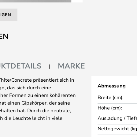
EIGEN
EN
KTDETAILS
MARKE
hite/Concrete präsentiert sich in
Abmessung
n, das sich durch eine
cher Formen zu einem kohärenten
Breite (cm):
at einen Gipskörper, der seine
Höhe (cm):
halten hat. Durch die neutrale,
die Leuchte leicht in viele
Ausladung / Tiefe
n. Im Mittelpunkt der schönen
Nettogewicht (kg
chtelement selbst mit fest