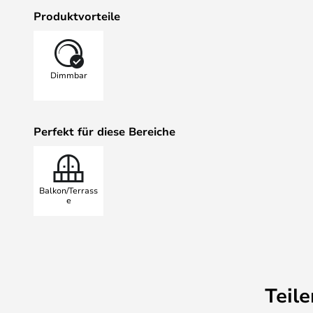
installierten LEDs, die ein ange
Produktvorteile
abgeben. Die Innenseite der Leucht
Goldlackierung versehen, die das Li
besonders tief und warm erscheine
Dimmbar
TRIAC-Dimmer können Sie auch die 
Sie immer das richtige Licht haben
Soul Outdoor Wall Light ist in ver
Perfekt für diese Bereiche
jede mit ihrer eigenen Form, aber
Design.
Balkon/Terrass
e
Teil