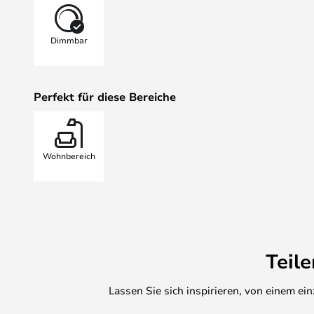
Lichtwesen verbinden. Wir denken
unterschiedlichen Größen eine w
Dimmbar
Sterneniveau bringen werden.
Soho W1 LED-Wandleuchte IP54 
scharfer Look für eine moderne Inn
Perfekt für diese Bereiche
Außenbeleuchtung benötigt wird. 
der Zukunft und setzt auf neue Te
frische Ideen. Die Produktpalette 
Schlichtheit und ein scharfkantige
Wohnbereich
Benutzerfreundlichkeit und niedri
mit klassischen und einfachen Far
"visuelles Leben", da sie nicht so s
Die Wandleuchten von Soho haben
ihre Light-Point-DNA sehr stark is
Palette der Wandleuchten, die so
Teil
Außenbereich eingesetzt werden 
Farben hinweg optimal ergänzen.
Lassen Sie sich inspirieren, von einem e
Bitte beachten Sie, dass die Ausf