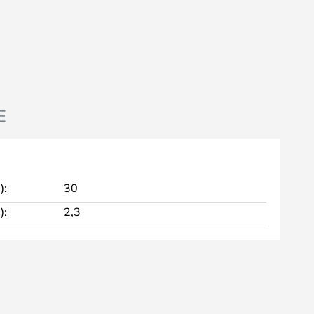
E
):
30
):
2,3