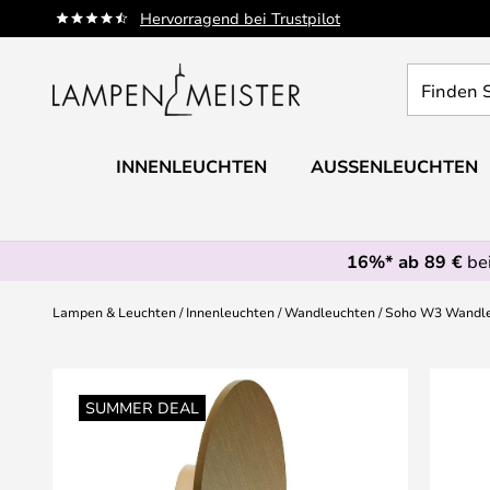
Zum
Hervorragend bei Trustpilot
Inhalt
springen
Finden
Sie
Ihre
Leuchte...
INNENLEUCHTEN
AUSSENLEUCHTEN
16%* ab 89 €
bei
Lampen & Leuchten
Innenleuchten
Wandleuchten
Soho W3 Wandleu
Zum
Ende
SUMMER DEAL
der
Bildgalerie