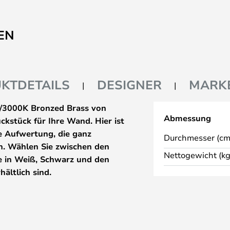
EN
KTDETAILS
DESIGNER
MARK
/3000K Bronzed Brass von
Abmessung
ckstück für Ihre Wand. Hier ist
ve Aufwertung, die ganz
Durchmesser (cm
n. Wählen Sie zwischen den
Nettogewicht (kg
 in Weiß, Schwarz und den
ältlich sind.
arben für die Mutigen) zu
, Ronni ist völlig verrückt
en, die sich überlappen können
re Präsenz zu einem neuen