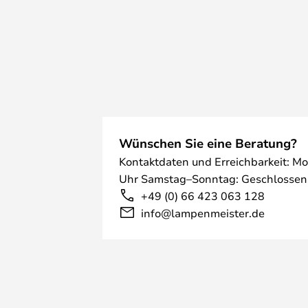
Innenbereich empfohlen wird.
Bitte beachten Sie, dass diese Leu
ausgestattet ist, der es Ihnen er
3000K zu wählen, so dass Sie zw
weißer Lichtfarbe wählen können.
Wünschen Sie eine Beratung?
Kontaktdaten und Erreichbarkeit: Mo
Uhr Samstag–Sonntag: Geschlossen
+49 (0) 66 423 063 128
info@lampenmeister.de