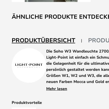
Zum
Anfang
ÄHNLICHE PRODUKTE ENTDECK
der
Bildgalerie
springen
PRODUKTÜBERSICHT
PRODU
Die Soho W3 Wandleuchte 2700
Light-Point ist einfach ein Schmu
die Gelegenheit für die ultimati
persönlich gestaltet werden kan
Größen W1, W2 und W3, die alle
neuen Farben Mocca und Gold erh
Die Möglichkeit, die Größen (und F
Mehr lesen
kombinieren, ist nicht genug... Nein
geworden und hat Lampen entworf
Produktvorteile
und in einer schönen Symbiose ih