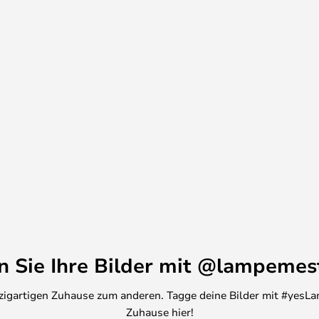
, dass Mocca und Gold in leicht
eiße Schandmauer auf
2700/3000K Titanium wenn ein
eneinrichtung.... oder für die
Light-Point hat keine Angst vor
chnologien, Innovationen und
zeichnet sich durch eine leichte
s Design aus.
ge Betriebskosten in Verbindung
ben sorgen für ein langes
chnell veralten.
 außerdem den Vorteil, dass
t, so dass sich die gesamte
wohl im Innen- als auch im
en Sie Ihre Bilder mit @lampemes
können, über alle Größen und
inzigartigen Zuhause zum anderen. Tagge deine Bilder mit #yesLa
ührung Gold nur für den
Zuhause hier!