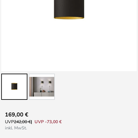
Zum
169,00 €
Anfang
UVP -73,00 €
UVP
242,00 €
der
inkl. MwSt.
Bildgalerie