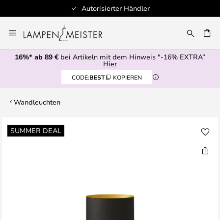
Autorisierter Händler
Zum
Inhalt
E
springen
16%* ab 89 €
bei Artikeln mit dem Hinweis "-16% EXTRA”
Hier
CODE:
BEST
KOPIEREN
Wandleuchten
Zum
SUMMER DEAL
Ende
der
Bildgalerie
springen