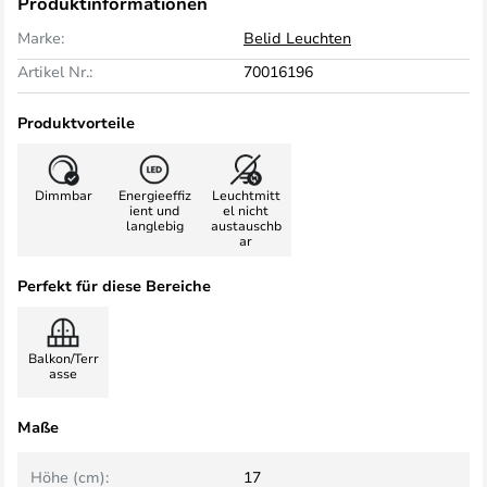
Produktinformationen
Marke:
Belid Leuchten
Artikel Nr.:
70016196
Produktvorteile
Dimmbar
Energieeffiz
Leuchtmitt
ient und
el nicht
langlebig
austauschb
ar
Perfekt für diese Bereiche
Balkon/Terr
asse
Maße
Höhe (cm):
17