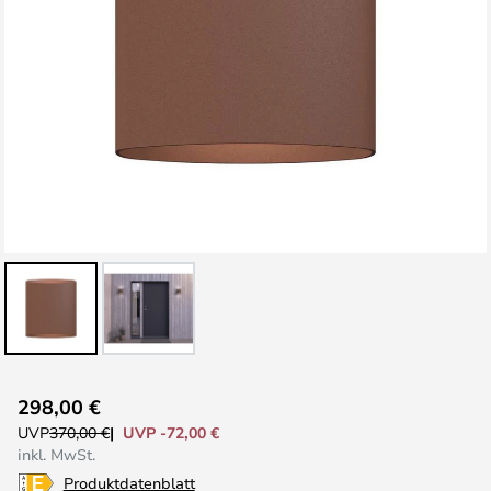
Zum
298,00 €
Anfang
UVP -72,00 €
UVP
370,00 €
der
inkl. MwSt.
Bildgalerie
Produktdatenblatt