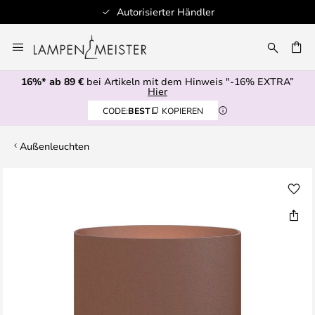
Autorisierter Händler
Zum
Inhalt
E
springen
16%* ab 89 €
bei Artikeln mit dem Hinweis "-16% EXTRA”
Hier
CODE:
BEST
KOPIEREN
Außenleuchten
Zum
Ende
der
Bildgalerie
springen