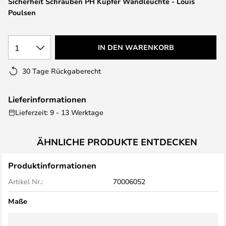
Sicherheit Schrauben PH Kupfer Wandleuchte - Louis
springen
Poulsen
1
IN DEN WARENKORB
30 Tage Rückgaberecht
Lieferinformationen
Lieferzeit: 9 - 13 Werktage
ÄHNLICHE PRODUKTE ENTDECKEN
Produktinformationen
Artikel Nr.:
70006052
Maße