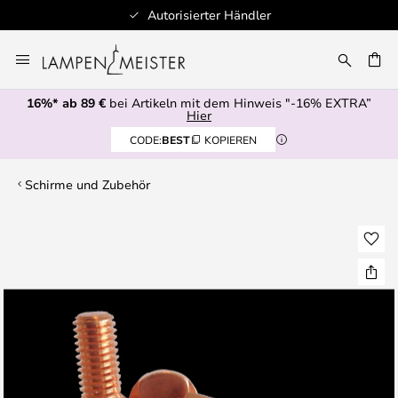
Autorisierter Händler
Zum
Inhalt
E
springen
16%* ab 89 €
bei Artikeln mit dem Hinweis "-16% EXTRA”
Hier
CODE:
BEST
KOPIEREN
Schirme und Zubehör
Zum
Ende
der
Bildgalerie
springen