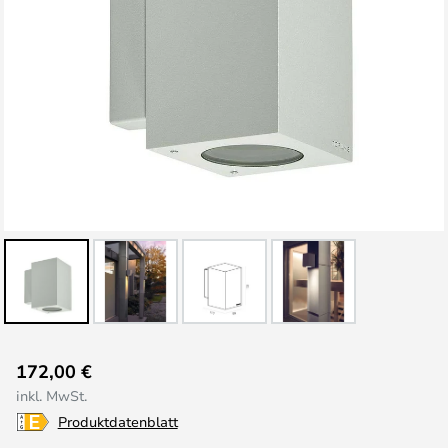
Zum
172,00 €
Anfang
inkl. MwSt.
der
Produktdatenblatt
Bildgalerie