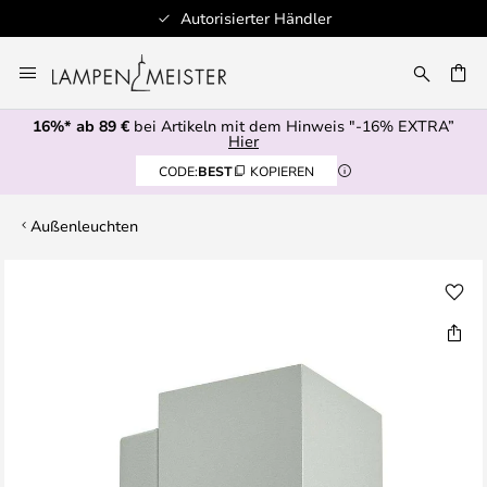
Autorisierter Händler
Zum
Inhalt
E
springen
16%* ab 89 €
bei Artikeln mit dem Hinweis "-16% EXTRA”
Hier
CODE:
BEST
KOPIEREN
Außenleuchten
Zum
Ende
der
Bildgalerie
springen