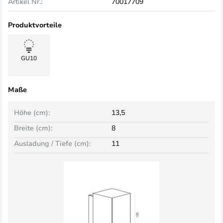
Artikel Nr.:
70017709
Produktvorteile
GU10
Maße
Höhe (cm):
13,5
Breite (cm):
8
Ausladung / Tiefe (cm):
11