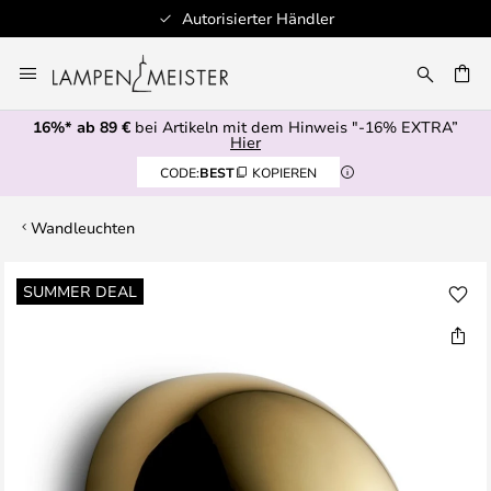
Autorisierter Händler
Zum
Inhalt
E
springen
16%* ab 89 €
bei Artikeln mit dem Hinweis "-16% EXTRA”
Hier
CODE:
BEST
KOPIEREN
Wandleuchten
Zum
SUMMER DEAL
Ende
der
Bildgalerie
springen