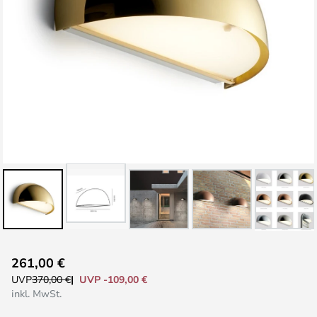
Zum
261,00 €
Anfang
UVP -109,00 €
UVP
370,00 €
der
inkl. MwSt.
Bildgalerie