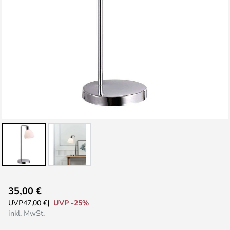
Zum
35,00 €
Anfang
UVP -25%
UVP
47,00 €
der
inkl. MwSt.
Bildgalerie