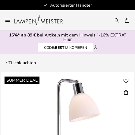
Autorisierter Händler
Zum
Inhalt
E
springen
16%* ab 89 €
bei Artikeln mit dem Hinweis "-16% EXTRA”
Hier
CODE:
BEST
KOPIEREN
Tischleuchten
Zum
SUMMER DEAL
Ende
der
Bildgalerie
springen