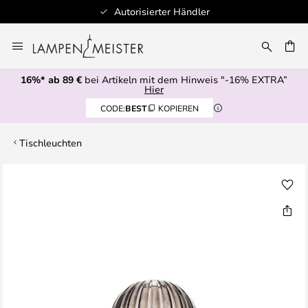
Autorisierter Händler
Zum
Inhalt
E
springen
16%* ab 89 €
bei Artikeln mit dem Hinweis "-16% EXTRA”
Hier
CODE:
BEST
KOPIEREN
Tischleuchten
Zum
Ende
der
Bildgalerie
springen