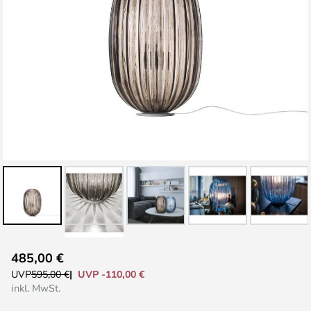
Zum
485,00 €
Anfang
UVP -110,00 €
UVP
595,00 €
der
inkl. MwSt.
Bildgalerie