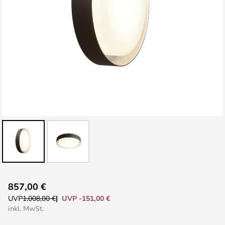
Zum
857,00 €
Anfang
UVP -151,00 €
UVP
1.008,00 €
der
inkl. MwSt.
Bildgalerie