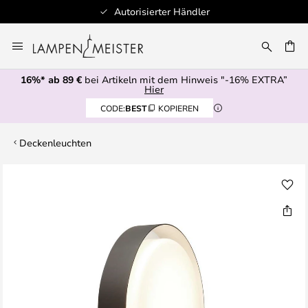
Autorisierter Händler
Zum
Inhalt
E
springen
16%* ab 89 €
bei Artikeln mit dem Hinweis "-16% EXTRA”
Hier
CODE:
BEST
KOPIEREN
Deckenleuchten
Zum
Ende
der
Bildgalerie
springen