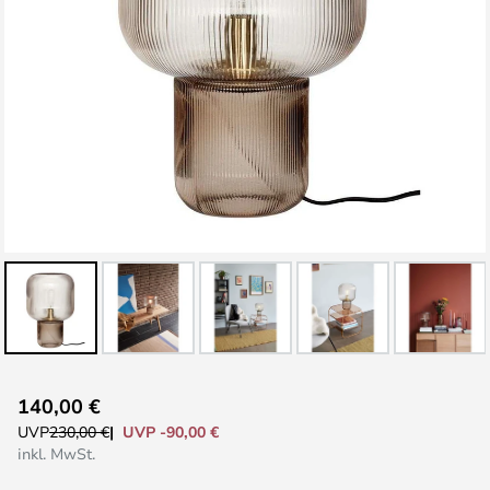
Zum
140,00 €
Anfang
UVP -90,00 €
UVP
230,00 €
der
inkl. MwSt.
Bildgalerie