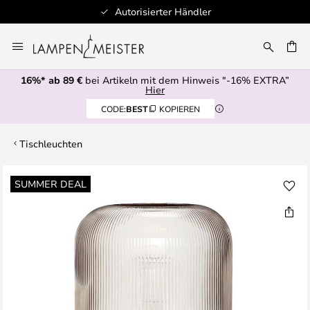
Autorisierter Händler
Zum
Inhalt
E
springen
16%* ab 89 €
bei Artikeln mit dem Hinweis "-16% EXTRA”
Hier
CODE:
BEST
KOPIEREN
Tischleuchten
Zum
SUMMER DEAL
Ende
der
Bildgalerie
springen