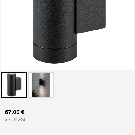
Zum
67,00 €
Anfang
inkl. MwSt.
der
Bildgalerie