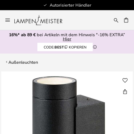
Autorisierter Händler
Zum
Inhalt
E
springen
16%* ab 89 €
bei Artikeln mit dem Hinweis "-16% EXTRA”
Hier
CODE:
BEST
KOPIEREN
Außenleuchten
Zum
Ende
der
Bildgalerie
springen