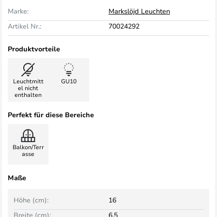
Marke:
Markslöjd Leuchten
Artikel Nr.:
70024292
Produktvorteile
Leuchtmitt
GU10
el nicht
enthalten
Perfekt für diese Bereiche
Balkon/Terr
asse
Maße
Höhe (cm):
16
Breite (cm):
6,5