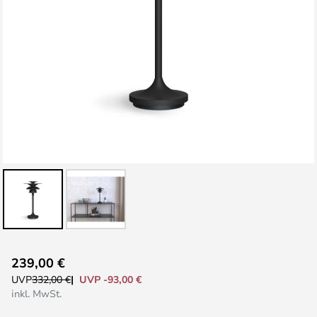
Zum
239,00 €
Anfang
UVP -93,00 €
UVP
332,00 €
der
inkl. MwSt.
Bildgalerie