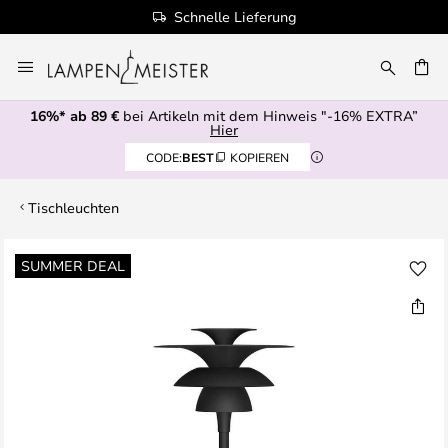
Schnelle Lieferung
Zum
Inhalt
E
springen
16%* ab 89 €
bei Artikeln mit dem Hinweis "-16% EXTRA”
Hier
CODE:
BEST
KOPIEREN
Tischleuchten
Zum
SUMMER DEAL
Ende
der
Bildgalerie
springen