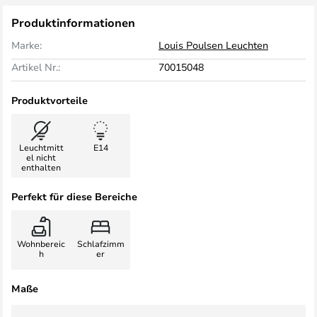
Produktinformationen
Marke:
Louis Poulsen Leuchten
Artikel Nr.:
70015048
Produktvorteile
Leuchtmitt
E14
el nicht
enthalten
Perfekt für diese Bereiche
Wohnbereic
Schlafzimm
h
er
Maße