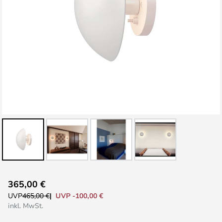
Zum
365,00 €
Anfang
UVP -100,00 €
UVP
465,00 €
der
inkl. MwSt.
Bildgalerie