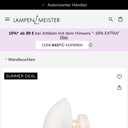
Autorisierter Händler
Zum
Inhalt
E
springen
16%* ab 89 €
bei Artikeln mit dem Hinweis "-16% EXTRA”
Hier
CODE:
BEST
KOPIEREN
Wandleuchten
Zum
SUMMER DEAL
Ende
der
Bildgalerie
springen