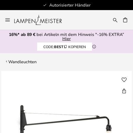
Autorisierter Händler
Zum
Inhalt
E
springen
16%* ab 89 €
bei Artikeln mit dem Hinweis "-16% EXTRA”
Hier
CODE:
BEST
KOPIEREN
Wandleuchten
Zum
Ende
der
Bildgalerie
springen