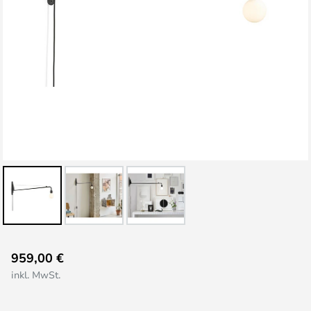
Zum
959,00 €
Anfang
inkl. MwSt.
der
Bildgalerie