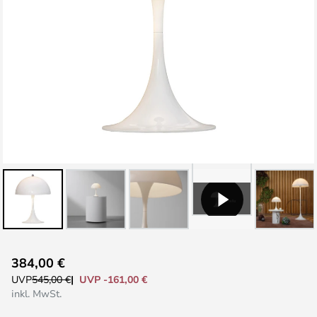
Zum
384,00 €
Anfang
UVP -161,00 €
UVP
545,00 €
der
inkl. MwSt.
Bildgalerie