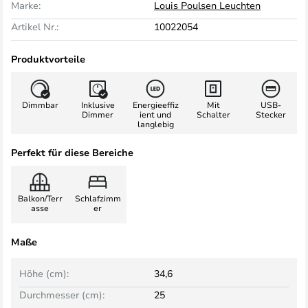
Marke:
Louis Poulsen Leuchten
Artikel Nr.:
10022054
Produktvorteile
Dimmbar
Inklusive
Energieeffiz
Mit
USB-
Dimmer
ient und
Schalter
Stecker
langlebig
Perfekt für diese Bereiche
Balkon/Terr
Schlafzimm
asse
er
Maße
Höhe (cm):
34,6
Durchmesser (cm):
25