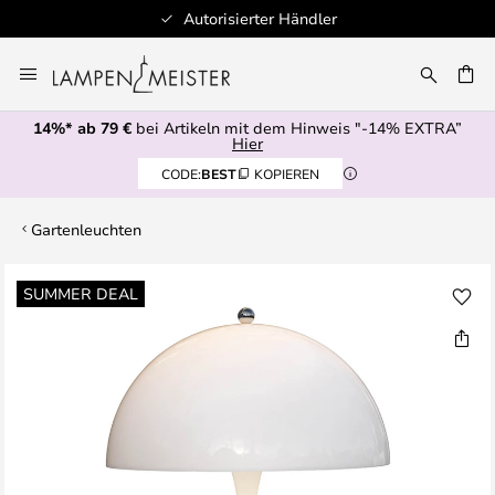
Autorisierter Händler
Zum
Inhalt
E
springen
14%* ab 79 €
bei Artikeln mit dem Hinweis "-14% EXTRA”
Hier
CODE:
BEST
KOPIEREN
Gartenleuchten
Zum
SUMMER DEAL
Ende
der
Bildgalerie
springen