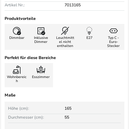
Artikel Nr.:
7013165
Produktvorteile
Dimmbar
Inklusive
Leuchtmitt
E27
Typ C -
Dimmer
el nicht
Euro-
enthalten
Stecker
Perfekt für diese Bereiche
Wohnbereic
Esszimmer
h
Maße
Höhe (cm):
165
Durchmesser (cm):
55