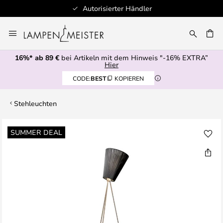
Autorisierter Händler
Zum
Inhalt
E
springen
16%* ab 89 €
bei Artikeln mit dem Hinweis "-16% EXTRA”
Hier
CODE:
BEST
KOPIEREN
Stehleuchten
Zum
SUMMER DEAL
Ende
der
Bildgalerie
springen