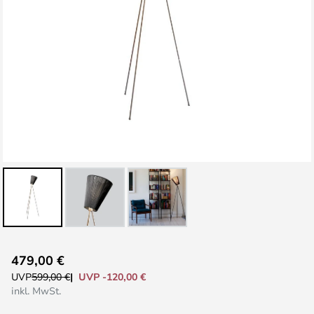
Zum
479,00 €
Anfang
UVP -120,00 €
UVP
599,00 €
der
inkl. MwSt.
Bildgalerie