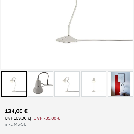
Zum
134,00 €
Anfang
UVP -35,00 €
UVP
169,00 €
der
inkl. MwSt.
Bildgalerie