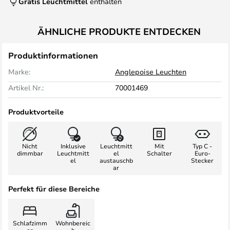
Gratis Leuchtmittel
enthalten
ÄHNLICHE PRODUKTE ENTDECKEN
Produktinformationen
Marke:
Anglepoise Leuchten
Artikel Nr.:
70001469
Produktvorteile
Nicht
Inklusive
Leuchtmitt
Mit
Typ C -
dimmbar
Leuchtmitt
el
Schalter
Euro-
el
austauschb
Stecker
ar
Perfekt für diese Bereiche
Schlafzimm
Wohnbereic