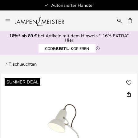
Autorisierter Händler
Zum
Inhalt
E
springen
16%* ab 89 €
bei Artikeln mit dem Hinweis "-16% EXTRA”
Hier
CODE:
BEST
KOPIEREN
Tischleuchten
Zum
SUMMER DEAL
Ende
der
Bildgalerie
springen