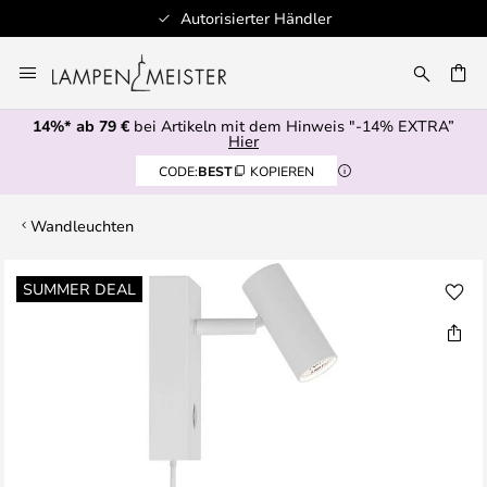
Autorisierter Händler
Zum
Inhalt
E
springen
14%* ab 79 €
bei Artikeln mit dem Hinweis "-14% EXTRA”
Hier
CODE:
BEST
KOPIEREN
Wandleuchten
Zum
SUMMER DEAL
Ende
der
Bildgalerie
springen