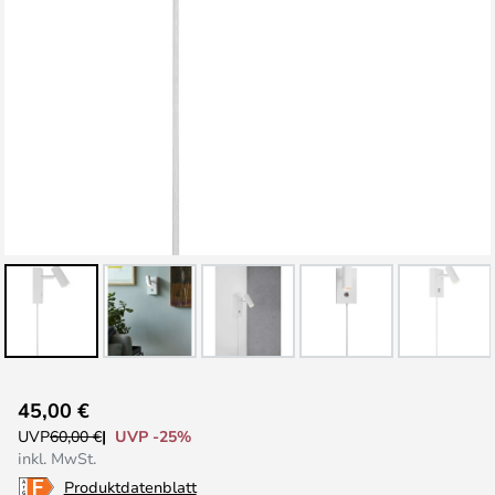
Zum
45,00 €
Anfang
UVP -25%
UVP
60,00 €
der
inkl. MwSt.
Bildgalerie
Produktdatenblatt