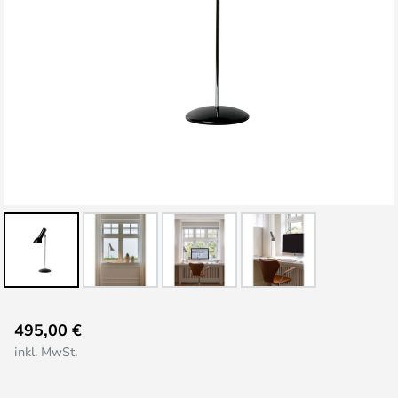
Zum
495,00 €
Anfang
inkl. MwSt.
der
Bildgalerie