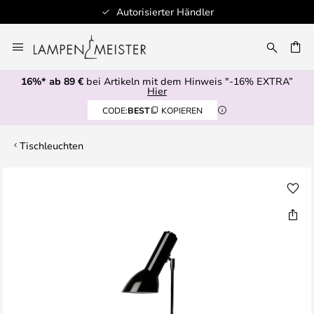
Autorisierter Händler
Zum
Inhalt
E
springen
16%* ab 89 €
bei Artikeln mit dem Hinweis "-16% EXTRA”
Hier
CODE:
BEST
KOPIEREN
Tischleuchten
Zum
Ende
der
Bildgalerie
springen