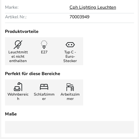
Marke:
Cph Lighting Leuchten
Artikel Nr.:
70003949
Produktvorteile
Leuchtmitt
E27
Typ C -
el nicht
Euro-
enthalten
Stecker
Perfekt für diese Bereiche
Wohnbereic
Schlafzimm
Arbeitszim
h
er
mer
Maße