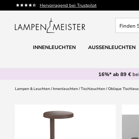
Zum
Hervorragend bei Trustpilot
Inhalt
springen
Finden
Sie
Ihre
Leuchte...
INNENLEUCHTEN
AUSSENLEUCHTEN
16%* ab 89 €
bei
Lampen & Leuchten
Innenleuchten
Tischleuchten
Oblique Tischleuc
Zum
Ende
der
Bildgalerie