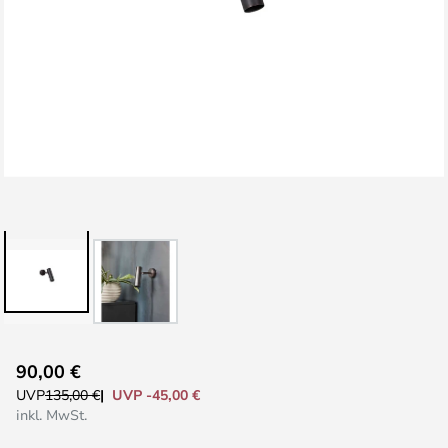
Zum
90,00 €
Anfang
UVP -45,00 €
UVP
135,00 €
der
inkl. MwSt.
Bildgalerie