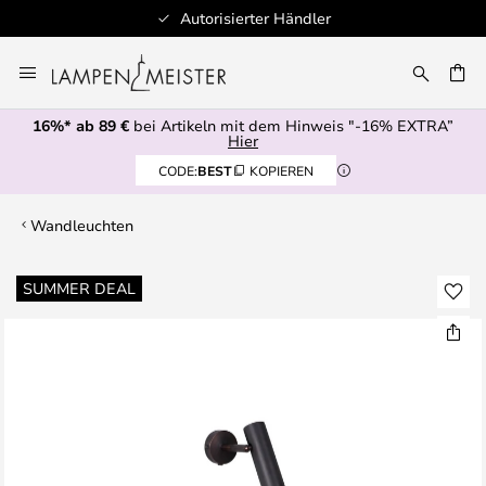
Autorisierter Händler
Zum
Inhalt
E
springen
16%* ab 89 €
bei Artikeln mit dem Hinweis "-16% EXTRA”
Hier
CODE:
BEST
KOPIEREN
Wandleuchten
Zum
SUMMER DEAL
Ende
der
Bildgalerie
springen