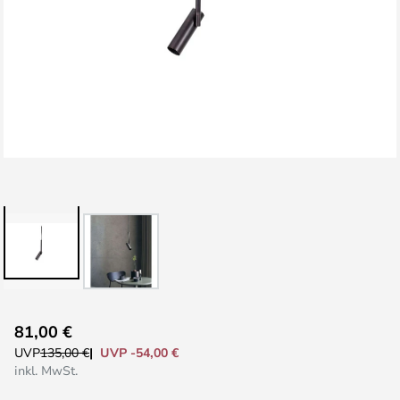
Zum
81,00 €
Anfang
UVP -54,00 €
UVP
135,00 €
der
inkl. MwSt.
Bildgalerie