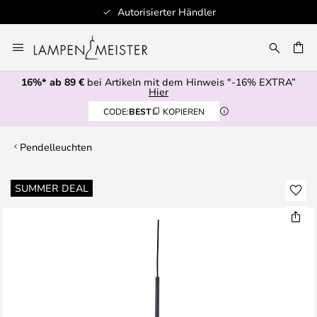
Autorisierter Händler
Zum
Inhalt
E
springen
16%* ab 89 €
bei Artikeln mit dem Hinweis "-16% EXTRA”
Hier
CODE:
BEST
KOPIEREN
Pendelleuchten
Zum
SUMMER DEAL
Ende
der
Bildgalerie
springen