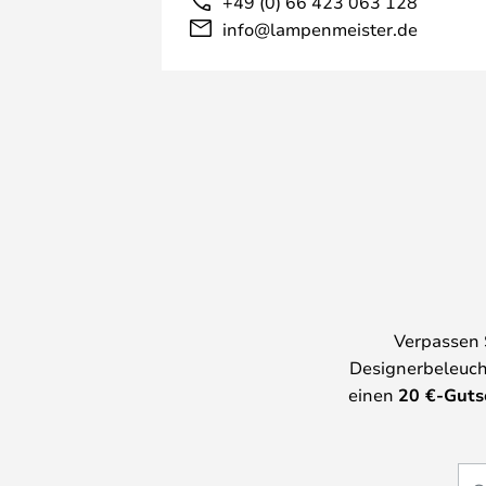
+49 (0) 66 423 063 128
info@lampenmeister.de
Verpassen 
Designerbeleuch
einen
20
€-Guts