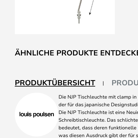
Zum
Anfang
ÄHNLICHE PRODUKTE ENTDECK
der
Bildgalerie
springen
PRODUKTÜBERSICHT
PRODU
Die NJP Tischleuchte mit clamp in
der für das japanische Designstud
Die NJP Tischleuchte ist eine Neui
Schreibtischleuchte. Das schlichte
bedeutet, dass deren funktionell
was diesen Ausdruck gibt der für s