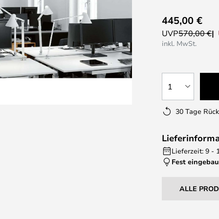
445,00 €
UVP
570,00 €
inkl. MwSt.
1
30 Tage Rüc
Lieferinform
Lieferzeit: 9 
Fest eingebau
ALLE PRO