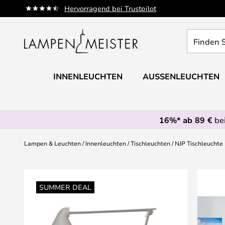
Zum
Hervorragend bei Trustpilot
Inhalt
springen
Finden
Sie
Ihre
Leuchte...
INNENLEUCHTEN
AUSSENLEUCHTEN
16%* ab 89 €
bei
Lampen & Leuchten
Innenleuchten
Tischleuchten
NJP Tischleuchte
Zum
Ende
SUMMER DEAL
der
Bildgalerie