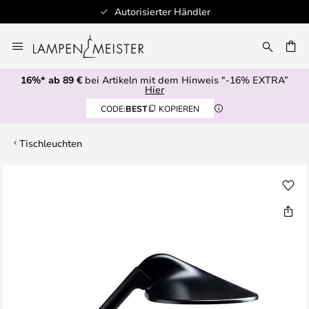
Autorisierter Händler
Zum
Inhalt
E
springen
16%* ab 89 €
bei Artikeln mit dem Hinweis "-16% EXTRA”
Hier
CODE:
BEST
KOPIEREN
Tischleuchten
Zum
Ende
der
Bildgalerie
springen