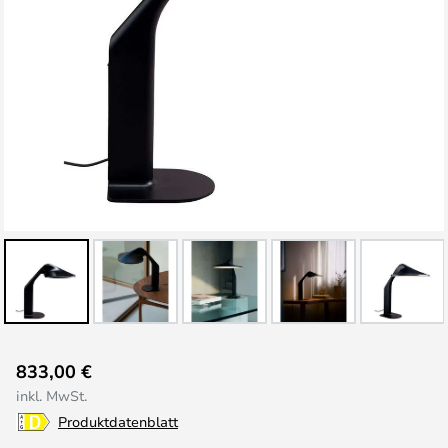
Zum
833,00 €
Anfang
inkl. MwSt.
der
Produktdatenblatt
Bildgalerie