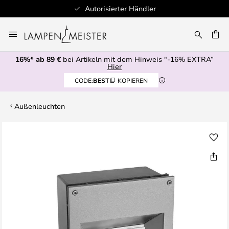
Autorisierter Händler
Zum
Inhalt
E
springen
16%* ab 89 €
bei Artikeln mit dem Hinweis "-16% EXTRA”
Hier
CODE:
BEST
KOPIEREN
Außenleuchten
Zum
Ende
der
Bildgalerie
springen