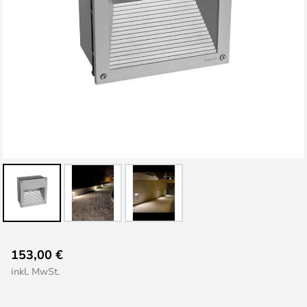
Zum
153,00 €
Anfang
inkl. MwSt.
der
Bildgalerie