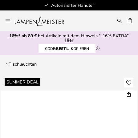
Autorisierter Händler
Zum
Inhalt
E
springen
16%* ab 89 €
bei Artikeln mit dem Hinweis "-16% EXTRA”
Hier
CODE:
BEST
KOPIEREN
Tischleuchten
Zum
SUMMER DEAL
Ende
der
Bildgalerie
springen