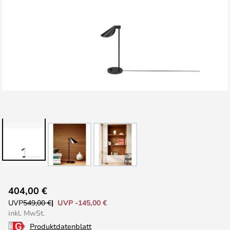
Zum
404,00 €
Anfang
UVP -145,00 €
UVP
549,00 €
der
inkl. MwSt.
Bildgalerie
Produktdatenblatt