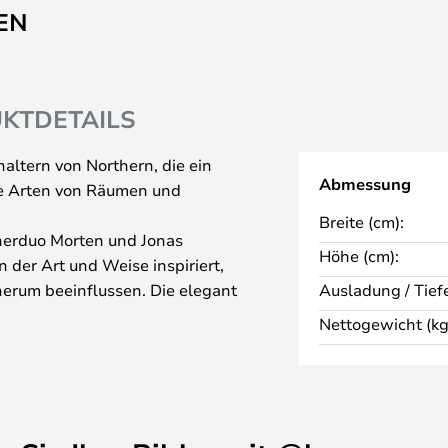
EN
KTDETAILS
haltern von Northern, die ein
Abmessung
lle Arten von Räumen und
Breite (cm):
erduo Morten und Jonas
Höhe (cm):
 der Art und Weise inspiriert,
herum beeinflussen. Die elegant
Ausladung / Tiefe
in einer Vielzahl von Variationen
Nettogewicht (kg
ön - aber besonders schön sind
iniert. Stöbern Sie in der
s Material, das am besten zu
ch stehen, gibt es auch