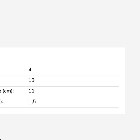
4
13
 (cm):
11
):
1,5