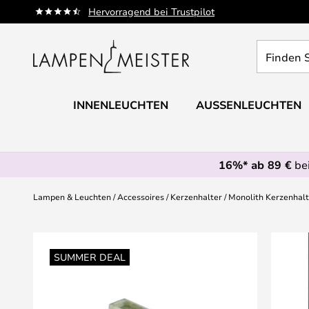
Zum
Hervorragend bei Trustpilot
Inhalt
springen
Finden
Sie
Ihre
Leuchte...
INNENLEUCHTEN
AUSSENLEUCHTEN
16%* ab 89 €
bei
Lampen & Leuchten
Accessoires
Kerzenhalter
Monolith Kerzenhalt
Zum
Ende
SUMMER DEAL
der
Bildgalerie