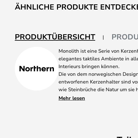
ÄHNLICHE PRODUKTE ENTDECK
PRODUKTÜBERSICHT
PRODU
Monolith ist eine Serie von Kerzen
elegantes taktiles Ambiente in a
Interieurs bringen können.
Die von dem norwegischen Design
entworfenen Kerzenhalter sind von
wie Steinbrüche die Natur um sie 
geschnitzten Kerzenhalter gibt es 
Mehr lesen
und sind schon für sich allein sch
sie, wenn man sie miteinander komb
großen Auswahl und finden Sie da
Ihrer Persönlichkeit passt.
Neben den Kerzen, die auf dem Tis