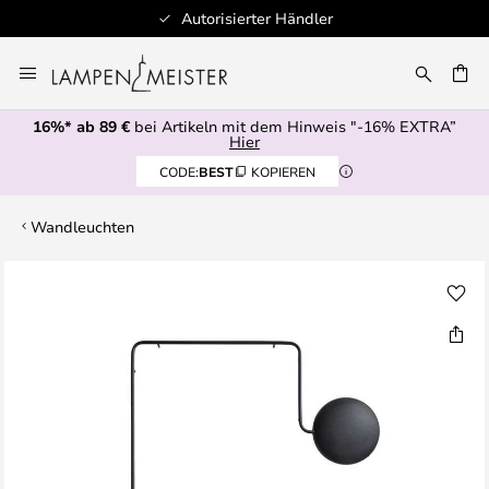
Autorisierter Händler
Zum
Inhalt
E
springen
16%* ab 89 €
bei Artikeln mit dem Hinweis "-16% EXTRA”
Hier
CODE:
BEST
KOPIEREN
Wandleuchten
Zum
Ende
der
Bildgalerie
springen