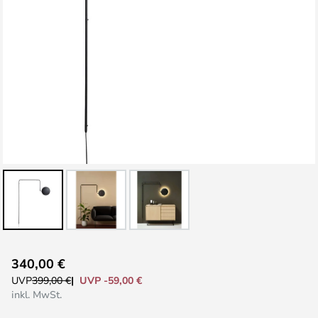
Zum
340,00 €
Anfang
UVP -59,00 €
UVP
399,00 €
der
inkl. MwSt.
Bildgalerie