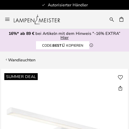
Autorisierter Händler
Zum
Inhalt
E
springen
16%* ab 89 €
bei Artikeln mit dem Hinweis "-16% EXTRA”
Hier
CODE:
BEST
KOPIEREN
Wandleuchten
Zum
SUMMER DEAL
Ende
der
Bildgalerie
springen