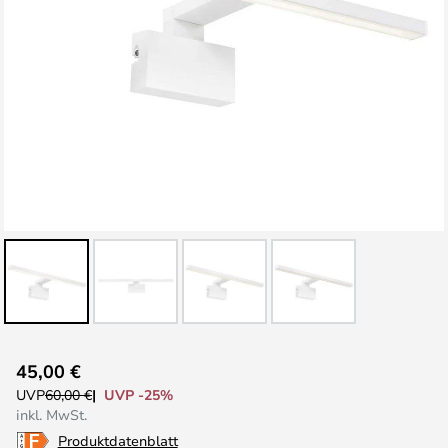
Zum
45,00 €
Anfang
UVP -25%
UVP
60,00 €
der
inkl. MwSt.
Bildgalerie
Produktdatenblatt