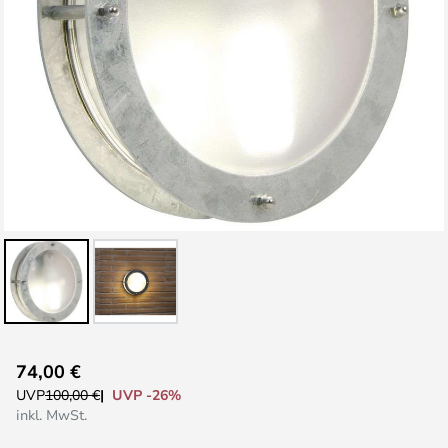
Zum
74,00 €
Anfang
UVP -26%
UVP
100,00 €
der
inkl. MwSt.
Bildgalerie