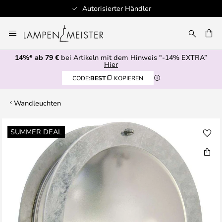
Autorisierter Händler
Zum
Inhalt
E
springen
14%* ab 79 €
bei Artikeln mit dem Hinweis "-14% EXTRA”
Hier
CODE:
BEST
KOPIEREN
Wandleuchten
Zum
SUMMER DEAL
Ende
der
Bildgalerie
springen