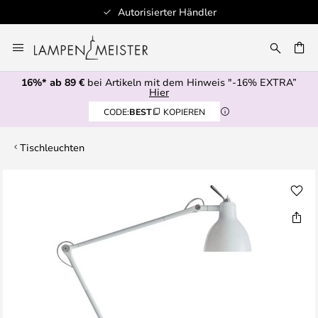
Autorisierter Händler
Zum
Inhalt
E
springen
16%* ab 89 €
bei Artikeln mit dem Hinweis "-16% EXTRA”
Hier
CODE:
BEST
KOPIEREN
Tischleuchten
Zum
Ende
der
Bildgalerie
springen