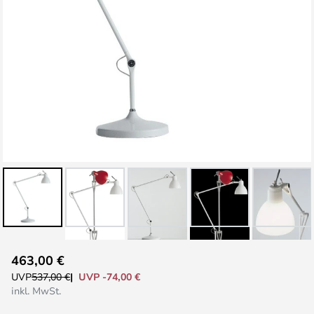
Zum
463,00 €
Anfang
UVP -74,00 €
UVP
537,00 €
der
inkl. MwSt.
Bildgalerie