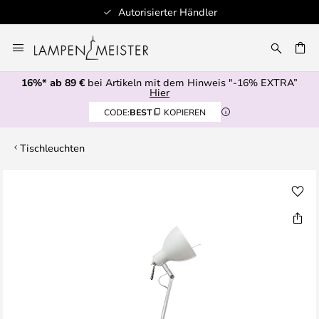
Autorisierter Händler
Zum
Inhalt
E
springen
16%* ab 89 €
bei Artikeln mit dem Hinweis "-16% EXTRA”
Hier
CODE:
BEST
KOPIEREN
Tischleuchten
Zum
Ende
der
Bildgalerie
springen