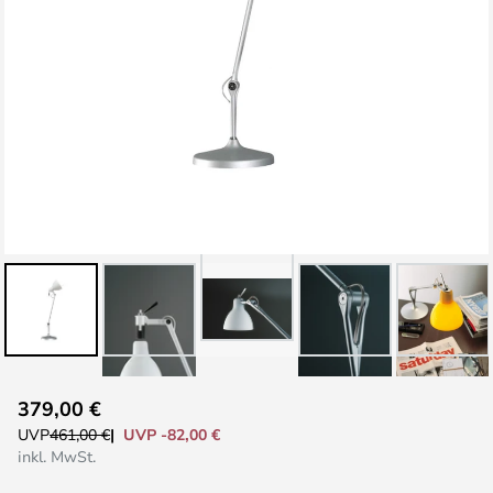
Zum
379,00 €
Anfang
UVP -82,00 €
UVP
461,00 €
der
inkl. MwSt.
Bildgalerie