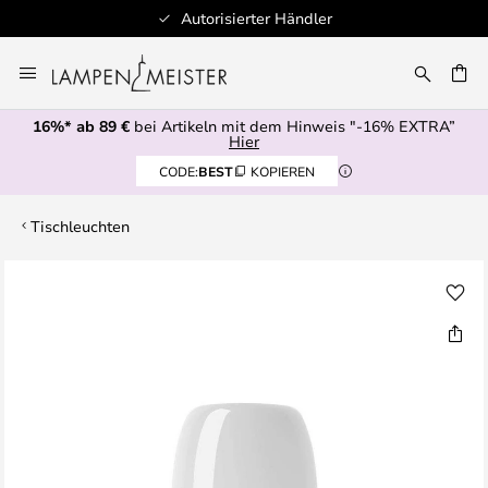
Autorisierter Händler
Zum
Inhalt
E
springen
16%* ab 89 €
bei Artikeln mit dem Hinweis "-16% EXTRA”
Hier
CODE:
BEST
KOPIEREN
Tischleuchten
Zum
Ende
der
Bildgalerie
springen