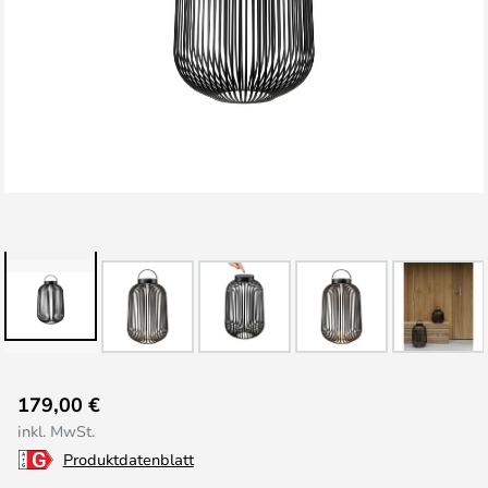
Zum
179,00 €
Anfang
inkl. MwSt.
der
Produktdatenblatt
Bildgalerie