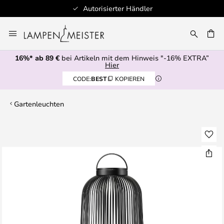
Autorisierter Händler
Zum
Inhalt
E
springen
16%* ab 89 €
bei Artikeln mit dem Hinweis "-16% EXTRA”
Hier
CODE:
BEST
KOPIEREN
Gartenleuchten
Zum
Ende
der
Bildgalerie
springen