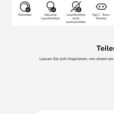
Dies vermeidet zu viele Kabel auf 
vermutlich ohnehin begrenzt ist.,
Dimmbar
Inklusive
Leuchtmittel
Typ C - Euro-
als auch die Pendelleuchte entwe
Leuchtmittel
nicht
Stecker
austauschbar
Teil
Lassen Sie sich inspirieren, von einem e