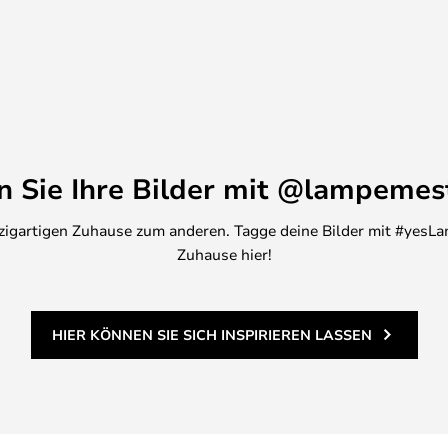
dem Schreibtisch, wo der Platz
 wo Sie sowohl die Tischleuchte
der in Grau oder Schwarz finden.
en Sie Ihre Bilder mit @lampemes
inzigartigen Zuhause zum anderen. Tagge deine Bilder mit #yesLa
Zuhause hier!
HIER KÖNNEN SIE SICH INSPIRIEREN LASSEN