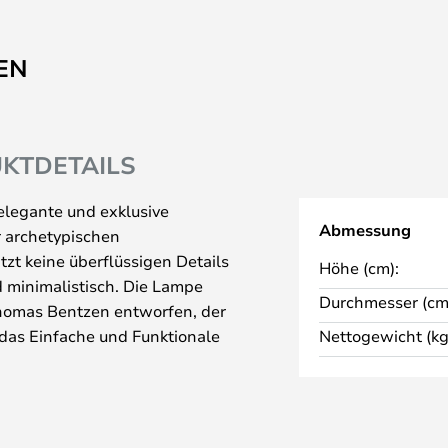
EN
KTDETAILS
 elegante und exklusive
Abmessung
r archetypischen
itzt keine überflüssigen Details
Höhe (cm):
d minimalistisch. Die Lampe
Durchmesser (cm
homas Bentzen entworfen, der
 das Einfache und Funktionale
Nettogewicht (kg
ig auf die menschlichen
en USB-Anschluss, über den Sie
rische Geräte aufladen können.