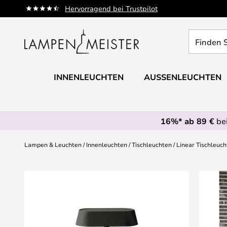
Zum
Hervorragend bei Trustpilot
Inhalt
springen
Finden
Sie
Ihre
Leuchte...
INNENLEUCHTEN
AUSSENLEUCHTEN
16%* ab 89 €
bei
Lampen & Leuchten
Innenleuchten
Tischleuchten
Linear Tischleuch
Zum
Ende
der
Bildgalerie