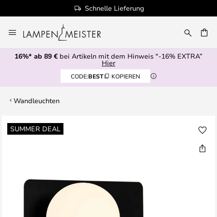
Schnelle Lieferung
Zum
Inhalt
E
springen
16%* ab 89 €
bei Artikeln mit dem Hinweis "-16% EXTRA”
Hier
CODE:
BEST
KOPIEREN
Wandleuchten
Zum
SUMMER DEAL
Ende
der
Bildgalerie
springen