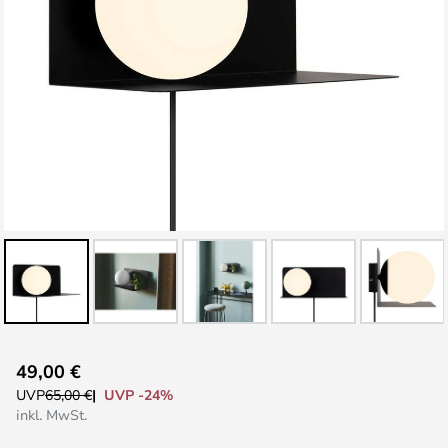
Zum
49,00 €
Anfang
UVP -24%
UVP
65,00 €
der
inkl. MwSt.
Bildgalerie