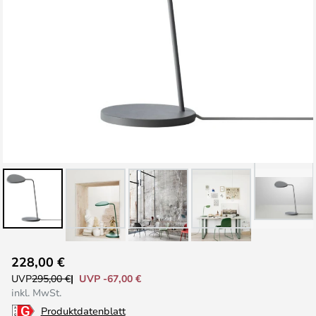
Zum
228,00 €
Anfang
UVP -67,00 €
UVP
295,00 €
der
inkl. MwSt.
Bildgalerie
Produktdatenblatt