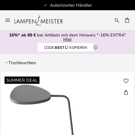
Autorisierter Händler
Zum
Inhalt
E
springen
16%* ab 89 €
bei Artikeln mit dem Hinweis "-16% EXTRA”
Hier
CODE:
BEST
KOPIEREN
Tischleuchten
Zum
SUMMER DEAL
Ende
der
Bildgalerie
springen