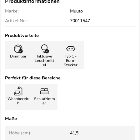
Produktinformationen
Marke:
Muuto
Artikel Nr.:
70011547
Produktvorteile
Dimmbar
Inklusive
Typ C -
Leuchtmitt
Euro-
el
Stecker
Perfekt für diese Bereiche
Wohnbereic
Schlafzimm
h
er
Maße
Höhe (cm):
41,5