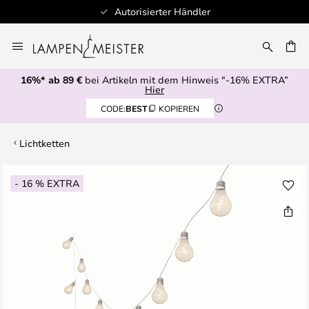
Autorisierter Händler
Zum
Inhalt
E
springen
16%* ab 89 €
bei Artikeln mit dem Hinweis "-16% EXTRA”
Hier
CODE:
BEST
KOPIEREN
Lichtketten
Zum
- 16 % EXTRA
Ende
der
Bildgalerie
springen