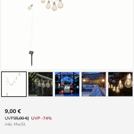
Zum
9,00 €
Anfang
UVP -74%
UVP
35,00 €
der
inkl. MwSt.
Bildgalerie