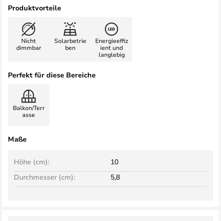
Produktvorteile
Nicht
Solarbetrie
Energieeffiz
dimmbar
ben
ient und
langlebig
Perfekt für diese Bereiche
Balkon/Terr
asse
Maße
Höhe (cm):
10
Durchmesser (cm):
5,8