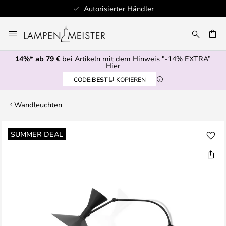
Autorisierter Händler
Zum
Inhalt
E
springen
14%* ab 79 €
bei Artikeln mit dem Hinweis "-14% EXTRA”
Hier
CODE:
BEST
KOPIEREN
Wandleuchten
Zum
SUMMER DEAL
Ende
der
Bildgalerie
springen