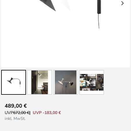
Zum
489,00 €
Anfang
UVP -183,00 €
UVP
672,00 €
der
inkl. MwSt.
Bildgalerie
springen