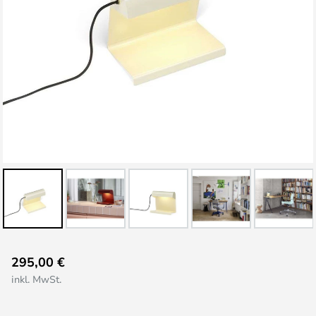
Zum
295,00 €
Anfang
inkl. MwSt.
der
Bildgalerie