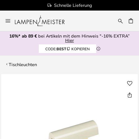
Schnelle Lieferung
Zum
Inhalt
E
springen
16%* ab 89 €
bei Artikeln mit dem Hinweis "-16% EXTRA”
Hier
CODE:
BEST
KOPIEREN
Tischleuchten
Zum
Ende
der
Bildgalerie
springen