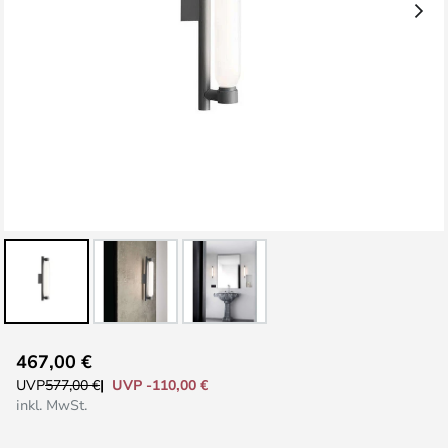
Zum
467,00 €
Anfang
UVP -110,00 €
UVP
577,00 €
der
inkl. MwSt.
Bildgalerie
springen