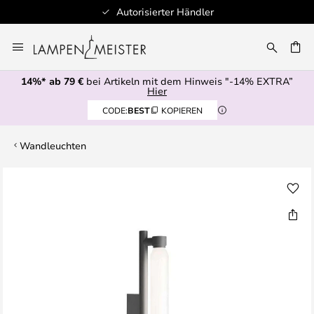
Autorisierter Händler
Zum
Inhalt
E
springen
14%* ab 79 €
bei Artikeln mit dem Hinweis "-14% EXTRA”
Hier
CODE:
BEST
KOPIEREN
Wandleuchten
Zum
Ende
der
Bildgalerie
springen