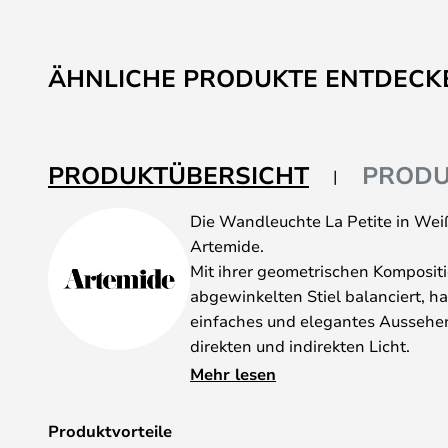
ÄHNLICHE PRODUKTE ENTDECK
PRODUKTÜBERSICHT
PRODU
Die Wandleuchte La Petite in Weiß
Artemide.
Mit ihrer geometrischen Kompositi
abgewinkelten Stiel balanciert, ha
einfaches und elegantes Aussehe
direkten und indirekten Licht.
Bitte beachten Sie Artemide biete
Mehr lesen
Sie Ihren Kauf auf der Artemide-
nach dem Kauf tätigen.
Produktvorteile