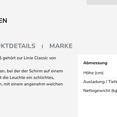
EN
KTDETAILS
MARKE
 gehört zur Linie Classic von
Abmessung
on, bei der der Schirm auf einem
Höhe (cm):
t die Leuchte ein schlichtes,
Ausladung / Tiefe
n, mit einem angenehm weichen
Nettogewicht (kg
t eine 5-Jahres-Garantie, wenn
Website innerhalb von 2 Monaten