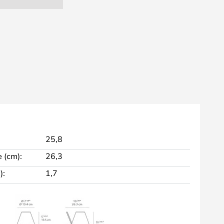
25,8
 (cm):
26,3
):
1,7