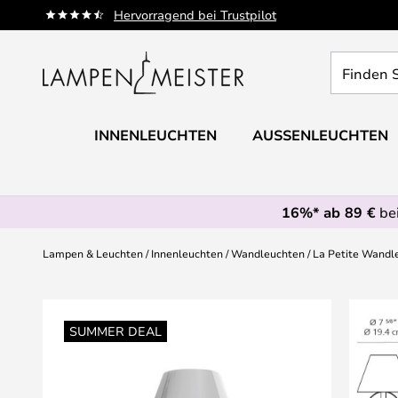
Zum
Hervorragend bei Trustpilot
Inhalt
springen
Finden
Sie
Ihre
Leuchte...
INNENLEUCHTEN
AUSSENLEUCHTEN
16%* ab 89 €
bei
Lampen & Leuchten
Innenleuchten
Wandleuchten
La Petite Wandl
Zum
Ende
SUMMER DEAL
der
Bildgalerie