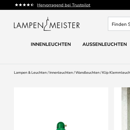
Zum
Hervorragend bei Trustpilot
Inhalt
springen
Finden
Sie
Ihre
Leuchte...
INNENLEUCHTEN
AUSSENLEUCHTEN
Lampen & Leuchten
Innenleuchten
Wandleuchten
Klip Klemmleuc
Zum
Ende
der
Bildgalerie
springen