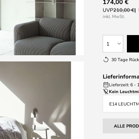
174,00 €
UVP
210,00 €
inkl. MwSt.
1
30 Tage Rüc
Lieferinform
Lieferzeit: 6 
Kein Leuchtmi
E14 LEUCHT
ALLE PRO