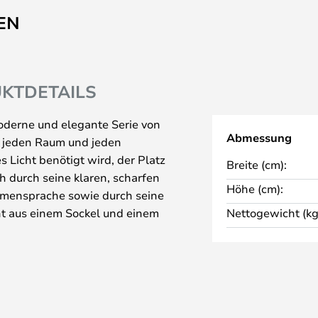
EN
KTDETAILS
oderne und elegante Serie von
Abmessung
 jeden Raum und jeden
s Licht benötigt wird, der Platz
Breite (cm):
ch durch seine klaren, scharfen
Höhe (cm):
rmensprache sowie durch seine
eht aus einem Sockel und einem
Nettogewicht (kg
ch ein 360°-Drehgelenk
cht je nach Bedarf und Stimmung
nken kann - so erhält man
s Licht, was sie sowohl für den
r als gemütliches, angenehmes