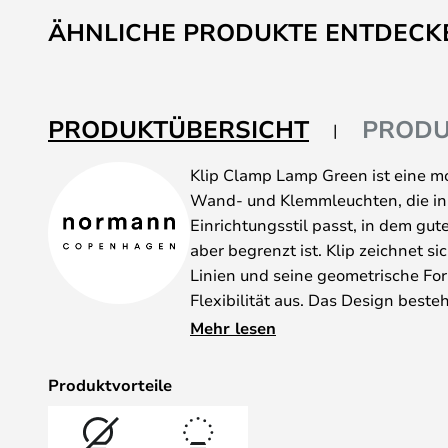
Anfang
ÄHNLICHE PRODUKTE ENTDECK
der
Bildgalerie
springen
PRODUKTÜBERSICHT
PRODU
Klip Clamp Lamp Green ist eine m
Wand- und Klemmleuchten, die in
Einrichtungsstil passt, in dem gute
aber begrenzt ist. Klip zeichnet si
Linien und seine geometrische Fo
Flexibilität aus. Das Design best
konischen Lampenschirm, der dur
Mehr lesen
verankert ist, mit dem man das Li
in die gewünschten Richtungen le
Produktvorteile
sowohl direktes als auch indirekte
Arbeitsplatz, neben dem Bett ode