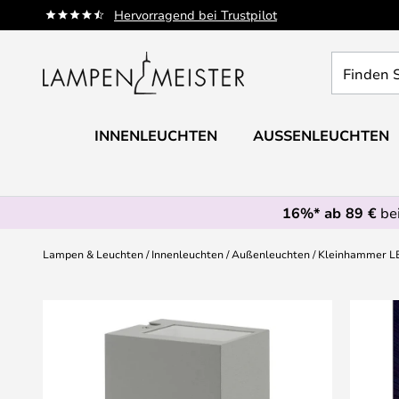
Zum
Hervorragend bei Trustpilot
Inhalt
springen
Finden
Sie
Ihre
Leuchte...
INNENLEUCHTEN
AUSSENLEUCHTEN
16%* ab 89 €
bei
Lampen & Leuchten
Innenleuchten
Außenleuchten
Kleinhammer LE
Zum
Ende
der
Bildgalerie