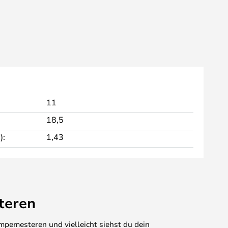
11
18,5
):
1,43
teren
mpemesteren und vielleicht siehst du dein