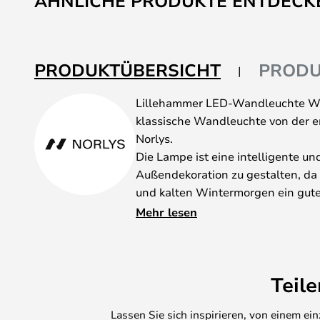
ÄHNLICHE PRODUKTE ENTDECK
PRODUKTÜBERSICHT
PRODU
Lillehammer LED-Wandleuchte Wi
klassische Wandleuchte von der 
Norlys.
Die Lampe ist eine intelligente und
Außendekoration zu gestalten, d
und kalten Wintermorgen ein gute
Die nach der Stadt benannte Leuch
Mehr lesen
beleuchtete Straßen, und die intel
schönen, zivilisierten Ausdruck fü
ein angenehmes, neutrales Licht, d
Teil
Garagen und Wände eignet. Platzi
entlang des Weges um das Haus od
Lassen Sie sich inspirieren, von einem e