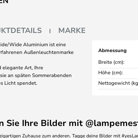
EN
KTDETAILS
MARKE
de/Wide Aluminium ist eine
Abmessung
erfahrenen Außenleuchtenmarke
Breite (cm):
 elegante Art, Ihre
Höhe (cm):
a sie an späten Sommerabenden
s Licht spendet.
Nettogewicht (kg
te erinnert an nächtlich
ligente Leuchte sorgt für einen
r Ihre Außenbereiche. Sie erzeugt
as sich perfekt für Giebel,
en Sie Ihre Bilder mit @lampemes
eren Sie sie neben der Haustür,
er in der Garage.
inzigartigen Zuhause zum anderen. Tagge deine Bilder mit #yesLa