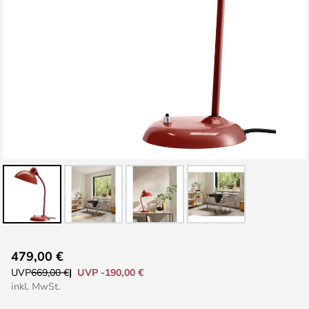
Zum
479,00 €
Anfang
UVP -190,00 €
UVP
669,00 €
der
inkl. MwSt.
Bildgalerie