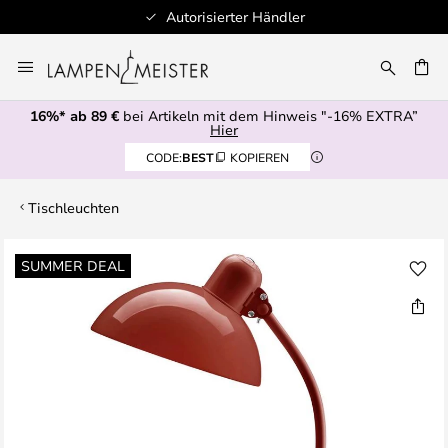
Autorisierter Händler
Zum
Inhalt
E
springen
16%* ab 89 €
bei Artikeln mit dem Hinweis "-16% EXTRA”
Hier
CODE:
BEST
KOPIEREN
Tischleuchten
Zum
SUMMER DEAL
Ende
der
Bildgalerie
springen